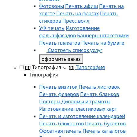
Фотозоны
Печать афиш
Печать на
холсте
Печать на флагах
Печать
стикеров
Пресс волл
УФ печать
Изготовление
фальшфасадов
Баннеры-штакетники
Печать плакатов
Печать на бумаге
Смотреть список услуг
оформить заказ
Типография
Типография
Типография
Печать визиток
Печать листовок
Печать флаеров
Печать бланков
Постеры
Дипломы и грамоты
Изготовление пластиковых карт
Печать и изготовление календарей
Печать блокнотов
Печать буклетов
Офсетная печать
Печать каталогов