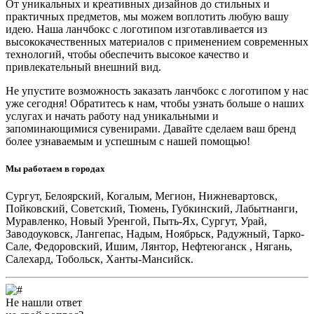
От уникальных и креативных дизайнов до стильных и
практичных предметов, мы можем воплотить любую вашу
идею. Наша ланчбокс с логотипом изготавливается из
высококачественных материалов с применением современных
технологий, чтобы обеспечить высокое качество и
привлекательный внешний вид.
Не упустите возможность заказать ланчбокс с логотипом у нас
уже сегодня! Обратитесь к нам, чтобы узнать больше о наших
услугах и начать работу над уникальными и
запоминающимися сувенирами. Давайте сделаем ваш бренд
более узнаваемым и успешным с нашей помощью!
Мы работаем в городах
Сургут, Белоярский, Когалым, Мегион, Нижневартовск,
Пойковский, Советский, Тюмень, Губкинский, Лабытнанги,
Муравленко, Новый Уренгой, Пыть-Ях, Сургут, Урай,
Заводоуковск, Лангепас, Надым, Ноябрьск, Радужный, Тарко-
Сале, Федоровский, Ишим, Лянтор, Нефтеюганск , Нягань,
Салехард, Тобольск, Ханты-Мансийск.
Не нашли ответ