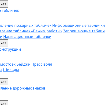
каз
е табличек
овление пожарных табличек
Информационные таблички
вление табличек «Режим работы»
Запрещающие таблич
ли
Навигационные таблички
каз
онструкции
омостоек
Бейджи
Пресс волл
ы
Шильды
»
каз
вление дорожных знаков
каз