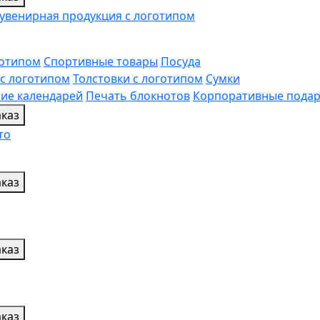
увенирная продукция с логотипом
готипом
Спортивные товары
Посуда
с логотипом
Толстовки с логотипом
Сумки
ние календарей
Печать блокнотов
Корпоративные подар
каз
то
каз
каз
каз