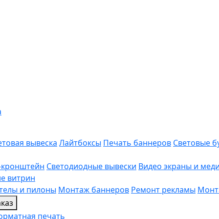
а
етовая вывеска
Лайтбоксы
Печать баннеров
Световые б
-кронштейн
Светодиодные вывески
Видео экраны и мед
е витрин
телы и пилоны
Монтаж баннеров
Ремонт рекламы
Монт
каз
рматная печать