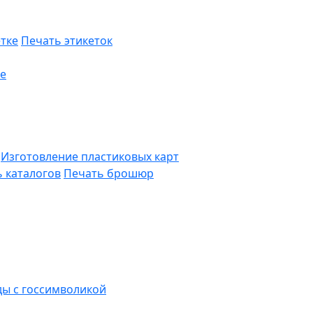
тке
Печать этикеток
ге
Изготовление пластиковых карт
 каталогов
Печать брошюр
ды с госсимволикой