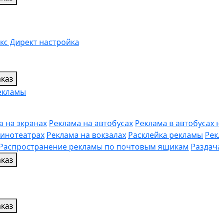
кс Директ настройка
каз
екламы
а на экранах
Реклама на автобусах
Реклама в автобусах
кинотеатрах
Реклама на вокзалах
Расклейка рекламы
Рек
Распространение рекламы по почтовым ящикам
Раздач
каз
каз