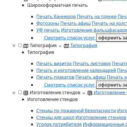
Широкоформатная печать
Печать баннеров
Печать на пленке
Печ
Фотозоны
Печать афиш
Печать на холс
УФ печать
Изготовление фальшфасадо
Смотреть список услуг
оформить за
Типография
Типография
Типография
Печать визиток
Печать листовок
Печат
Печать и изготовление календарей
Печ
Печать плакатов
Печать афиш
Печать 
Смотреть список услуг
оформить за
Изготовление стендов
Изготовление 
Изготовление стендов
Стенды по пожарной безопасности
Изг
Стенды для школ
Изготовление стендов 
Уголок потребителя
Информационные 