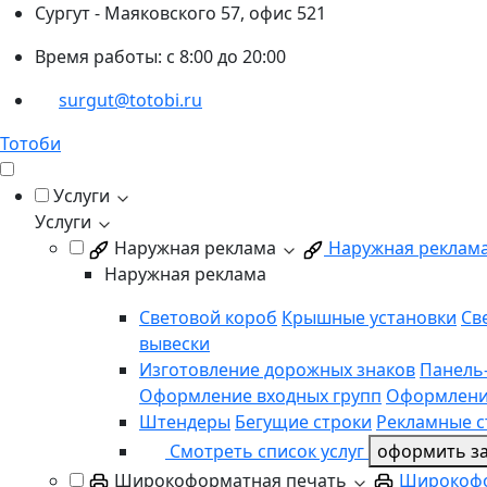
Сургут - Маяковского 57, офис 521
Время работы: с 8:00 до 20:00
surgut@totobi.ru
Тотоби
Услуги
Услуги
Наружная реклама
Наружная реклам
Наружная реклама
Световой короб
Крышные установки
Св
вывески
Изготовление дорожных знаков
Панель
Оформление входных групп
Оформлени
Штендеры
Бегущие строки
Рекламные с
Смотреть список услуг
оформить за
Широкоформатная печать
Широкофо