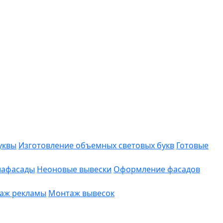
уквы
Изготовление объемных световых букв
Готовые
иафасады
Неоновые вывески
Оформление фасадов
аж рекламы
Монтаж вывесок