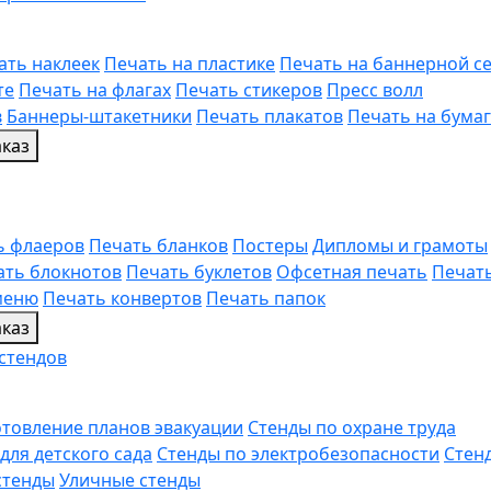
ать наклеек
Печать на пластике
Печать на баннерной се
те
Печать на флагах
Печать стикеров
Пресс волл
в
Баннеры-штакетники
Печать плакатов
Печать на бума
каз
ь флаеров
Печать бланков
Постеры
Дипломы и грамоты
ать блокнотов
Печать буклетов
Офсетная печать
Печать
меню
Печать конвертов
Печать папок
каз
стендов
отовление планов эвакуации
Стенды по охране труда
для детского сада
Стенды по электробезопасности
Стен
стенды
Уличные стенды